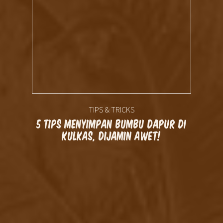
TIPS & TRICKS
5 Tips Menyimpan Bumbu Dapur di
Kulkas, Dijamin Awet!