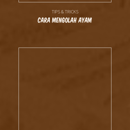
TIPS & TRICKS
Cara Mengolah Ayam