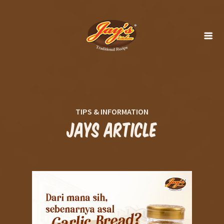
MENU
X
HOME
ABOUT
US
OUR
TIPS & INFORMATION
JAYS ARTICLE
PRODUCTS
RECIPE
STORES
ARTICLE