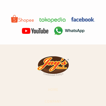
HOME
COMPANY